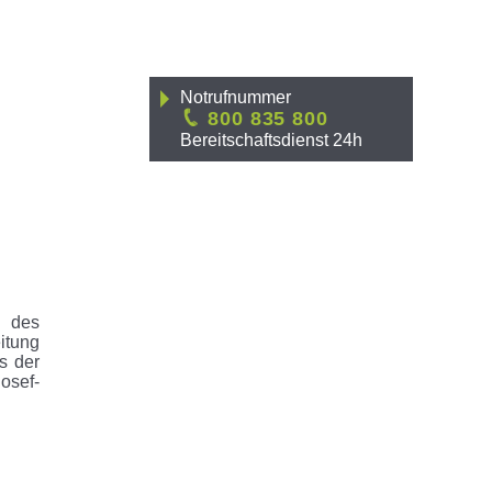
Notrufnummer
800 835 800
Bereitschaftsdienst 24h
9 des
itung
s der
Josef-