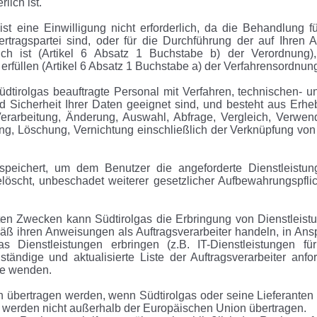
lich ist.
t eine Einwilligung nicht erforderlich, da die Behandlung fü
tragspartei sind, oder für die Durchführung der auf Ihren A
ich ist (Artikel 6 Absatz 1 Buchstabe b) der Verordnung)
erfüllen (Artikel 6 Absatz 1 Buchstabe a) der Verfahrensordnung
dtirolgas beauftragte Personal mit Verfahren, technischen- un
nd Sicherheit Ihrer Daten geeignet sind, und besteht aus Erhe
Verarbeitung, Änderung, Auswahl, Abfrage, Vergleich, Verwen
ng, Löschung, Vernichtung einschließlich der Verknüpfung von
speichert, um dem Benutzer die angeforderte Dienstleistun
löscht, unbeschadet weiterer gesetzlicher Aufbewahrungspflic
ten Zwecken kann Südtirolgas die Erbringung von Dienstleist
mäß ihren Anweisungen als Auftragsverarbeiter handeln, in Ans
s Dienstleistungen erbringen (z.B. IT-Dienstleistungen fü
tändige und aktualisierte Liste der Auftragsverarbeiter anfor
te wenden.
 übertragen werden, wenn Südtirolgas oder seine Lieferanten 
n werden nicht außerhalb der Europäischen Union übertragen.