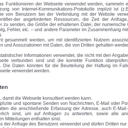
as Funktionieren der Webseite verwendet werden, sammeln e
ng von Internet-Kommunikations-Protokolle implizit ist (z.B
 von Benutzern bei der Verbindung mit der Website verw
tifier-der angeforderten Ressourcen, die Zeit der Anfrage
r zu senden, die Größe der erhaltenen Datei, der numerische
folg, Fehler, etc. – und andere Parameter im Zusammenhang mi
.
t gesammelt werden, um mit identifizierten Nutzern assoziie
 und Assoziationen mit Daten, die von Dritten gehalten werden
tistischer Informationen verwendet, die nicht mit den Angabe
seite verbunden sind und die korrekte Funktion überprüfe
. Die Daten könnten für die Beurteilung der Haftung im Fall
bseite verwendet werden.
aten
h, damit die Webseite konsultiert werden kann.
xplizite und spontane Senden von Nachrichten, E-Mail oder Pos
ten die anschließende Erfassung der Adresse, auch E-Mail-
rlich sind, um auf Anfragen zu antworten, sowie alle an
n Mitteilungen enthalten sind.
 der Anfrage des Benutzers verwendet und dürfen Dritten nur