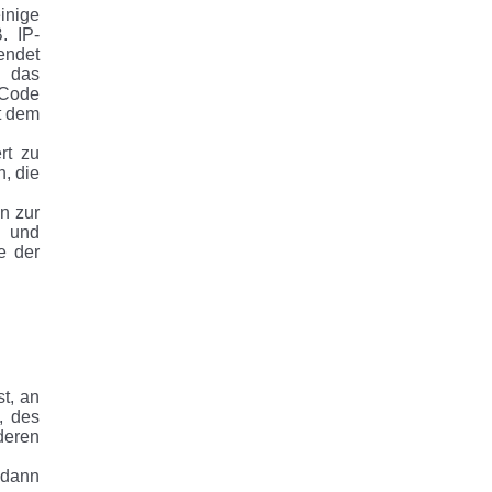
inige
. IP-
endet
, das
 Code
t dem
rt zu
, die
n zur
n und
e der
t, an
, des
deren
 dann