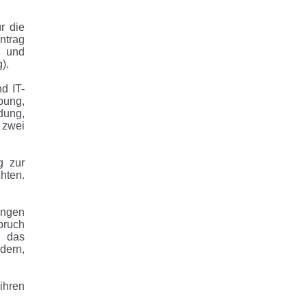
r die
ntrag
, und
).
d IT-
bung,
dung,
 zwei
g zur
hten.
ungen
pruch
r das
dern,
ihren