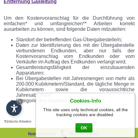
Entfernung Gasleitung
Um den Kostenvoranschlag für die Durchführung von
einfachen* und umfangreichen** Arbeiten korrekt
ausarbeiten zu können, sind folgende Daten mitzuteilen:
Standort der betreffenden Gas-Übergabestelle/n;
Daten zur Identifizierung des mit der Übergabestelle
verbundenen Endkunden, aber nur falls der
Kostenvoranschlag vom Endkunden oder vom
Verkäufer im Auftrag des Endkunden verlangt wird;
Gesamtleistungsfähigkeit der einzubauenden
Apparaturen;
Bei Übergabestellen mit Jahresmengen von mehr als
200.000 Kubikmetern/Standard, die tägliche Menge in
Kubikmetern sowie die voraussichtliche
Jahresabnahme;
Cookies-Info
Kategorie des Gasverbrauchs.
×
This site uses only technical cookies, all the
tracking cookies are disabled.
*Einfache Arbeiten:
OK
für an das Niederdrucknetz angeschlossene oder anzuschließende
800 835 800
Notrufnummer
Endkunden, auf Ersuchen des Antragstellers: normgerechter Einbau, Änderung