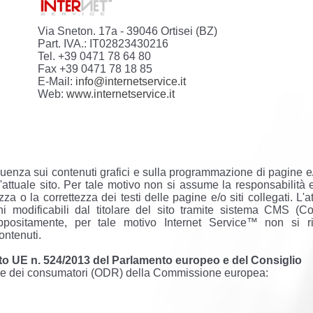
Via Sneton. 17a - 39046 Ortisei (BZ)
Part. IVA.: IT02823430216
Tel. +39 0471 78 64 80
Fax +39 0471 78 18 85
E-Mail:
info@internetservice.it
Web:
www.internetservice.it
uenza sui contenuti grafici e sulla programmazione di pagine e/
ll'attuale sito. Per tale motivo non si assume la responsabilità
a o la correttezza dei testi delle pagine e/o siti collegati. L'a
i modificabili dal titolare del sito tramite sistema CMS (Co
sitamente, per tale motivo Internet Service™ non si ri
ontenuti.
to UE n. 524/2013 del Parlamento europeo e del Consiglio
nline dei consumatori (ODR) della Commissione europea: