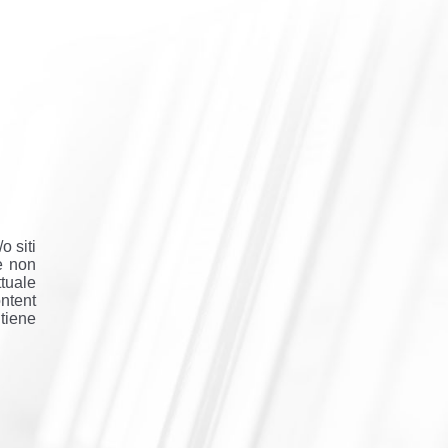
o siti
 e non
ttuale
ntent
tiene