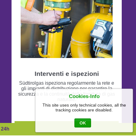
Interventi e ispezioni
Südtirolgas ispeziona regolarmente la rete e
gli impianti di distribuzione per garantire la
sicurezza e la continuità della fornitura di gas
Cookies-Info
naturale.
This site uses only technical cookies, all the
tracking cookies are disabled.
OK
Leggi di più
 24h