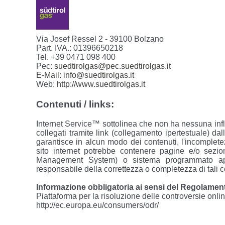
Via Josef Ressel 2 - 39100 Bolzano
Part. IVA.: 01396650218
Tel. +39 0471 098 400
Pec:
suedtirolgas@pec.suedtirolgas.it
E-Mail:
info@suedtirolgas.it
Web:
http://www.suedtirolgas.it
Contenuti / links:
Internet Service™ sottolinea che non ha nessuna infl
collegati tramite link (collegamento ipertestuale) da
garantisce in alcun modo dei contenuti, l'incompletezz
sito internet potrebbe contenere pagine e/o sezion
Management System) o sistema programmato appo
responsabile della correttezza o completezza di tali c
Informazione obbligatoria ai sensi del Regolamen
Piattaforma per la risoluzione delle controversie o
http://ec.europa.eu/consumers/odr/