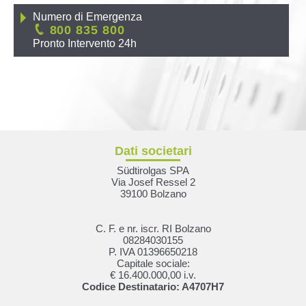
Numero di Emergenza
800 835 800
Pronto Intervento 24h
Dati societari
Südtirolgas SPA
Via Josef Ressel 2
39100 Bolzano
C. F. e nr. iscr. RI Bolzano
08284030155
P. IVA 01396650218
Capitale sociale:
€ 16.400.000,00 i.v.
Codice Destinatario: A4707H7