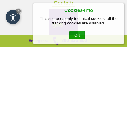
Contatti
Cookies-Info
×
This site uses only technical cookies, all the
tracking cookies are disabled.
OK
800 835 800
Emergenza
T +39 0471 098 400
F +39 0471 098 401
info[at]suedtirolgas.it
suedtirolgas[at]pec.suedtirolgas.it
Link e info utili
Informativa Privacy
Informativa Privacy fornitori
Accertamenti sicurezza post contatore
Assicurazione clienti finali
Scambio informazioni tra gli operatori
Numero di Emergenza