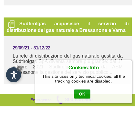
Südtirolgas acquisisce il servizio di
distribuzione del gas naturale a Bressanone e Varna
29/09/21
-
31/12/22
La rete di distribuzione del gas naturale gestita da
Südtirolgas SpA diventa sempre più grande: dal 1°
ottobre 2021 Südtirolgas assume da ASM
Cookies-Info
×
Bressanone la gestione del servizio pubblico...
This site uses only technical cookies, all the
tracking cookies are disabled.
OK
800 835 800
Emergenza
Messa in esercizio dell'estensione di rete a
Gleno