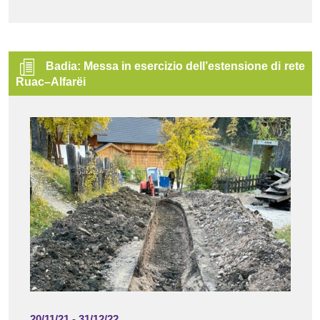
Badia: Messa in esercizio dell’estensione di rete
Ruac–Alfarëi
20/11/21
-
31/12/22