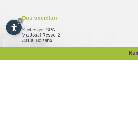
Dati societari
×
Südtirolgas SPA
Via Josef Ressel 2
39100 Bolzano
Num
C. F. e nr. iscr. RI Bolzano
08284030155
P. IVA 01396650218
Capitale sociale:
€ 16.400.000,00 i.v.
Codice Destinatario: A4707H7
Impressum
|
Privacy
|
Produced by