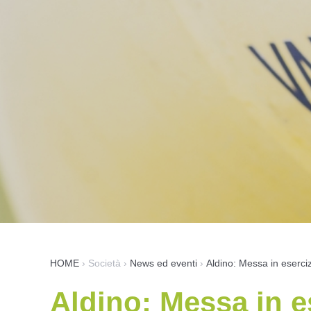
HOME
›
Società
›
News ed eventi
›
Aldino: Messa in eserciz
Aldino: Messa in e