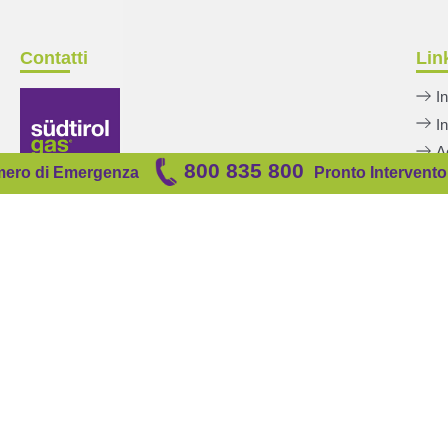
Contatti
Link
I
I
A
800 835 800
ero di
Emergenza
Pronto Intervento
As
S
T +39 0471 098 400
F +39 0471 098 401
Nume
info[at]suedtirolgas.it
suedtirolgas[at]pec.suedtirolgas.it
Pron