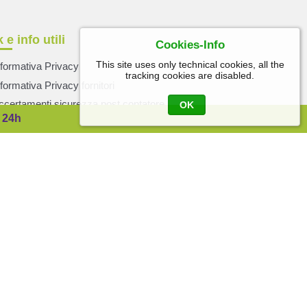
 e info utili
Cookies-Info
This site uses only technical cookies, all the
nformativa Privacy
tracking cookies are disabled.
nformativa Privacy fornitori
ccertamenti sicurezza post contatore
OK
 24h
sicurazione clienti finali
cambio informazioni tra gli operatori
ro di Emergenza
800 835 800
to Intervento 24h