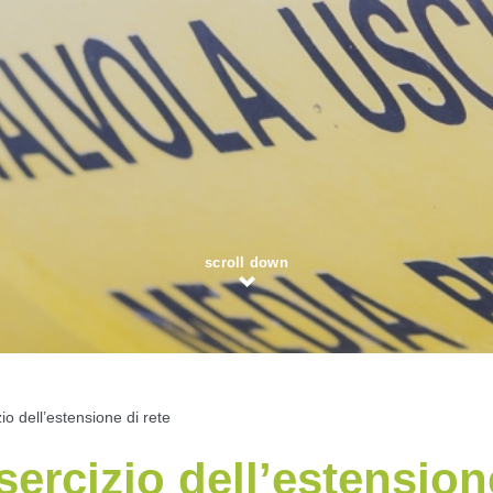
scroll down
io dell’estensione di rete
sercizio dell’estension