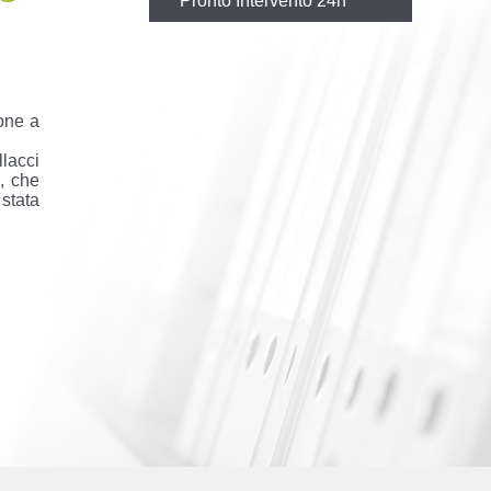
Pronto Intervento 24h
ione a
llacci
, che
stata