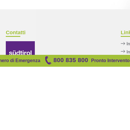
Contatti
Link
I
I
800 835 800
A
ero di
Emergenza
Pronto Intervento
As
S
T +39 0471 098 400
F +39 0471 098 401
Nume
info[at]suedtirolgas.it
suedtirolgas[at]pec.suedtirolgas.it
Pron