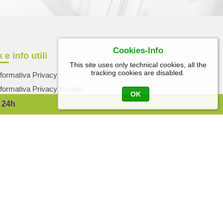
Cookies-Info
 e info utili
This site uses only technical cookies, all the
tracking cookies are disabled.
nformativa Privacy
nformativa Privacy fornitori
OK
ccertamenti sicurezza post contatore
 24h
sicurazione clienti finali
cambio informazioni tra gli operatori
ro di Emergenza
800 835 800
to Intervento 24h