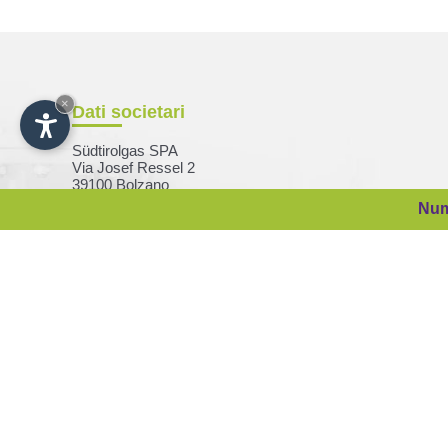
×
Dati societari
Südtirolgas SPA
Via Josef Ressel 2
39100 Bolzano
Num
C. F. e nr. iscr. RI Bolzano
08284030155
P. IVA 01396650218
Capitale sociale:
€ 16.400.000,00 i.v.
Codice Destinatario: A4707H7