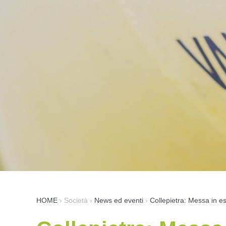
HOME
›
Società
›
News ed eventi
›
Collepietra: Messa in es