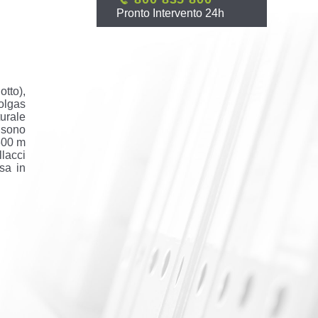
Pronto Intervento 24h
tto),
rolgas
turale
e sono
 600 m
llacci
sa in