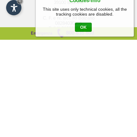
Cookies-Info
×
39100 Bolzano
This site uses only technical cookies, all the
tracking cookies are disabled.
C. F. e nr. iscr. RI Bolzano
08284030155
OK
P. IVA 01396650218
800 835 800
Emergenza
Capitale sociale:
€ 16.400.000,00 i.v.
Codice Destinatario: A4707H7
Contatti
T +39 0471 098 400
F +39 0471 098 401
info[at]suedtirolgas.it
suedtirolgas[at]pec.suedtirolgas.it
Link e info utili