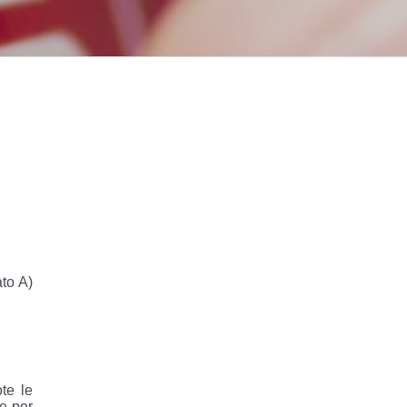
ato A)
te le
ne per