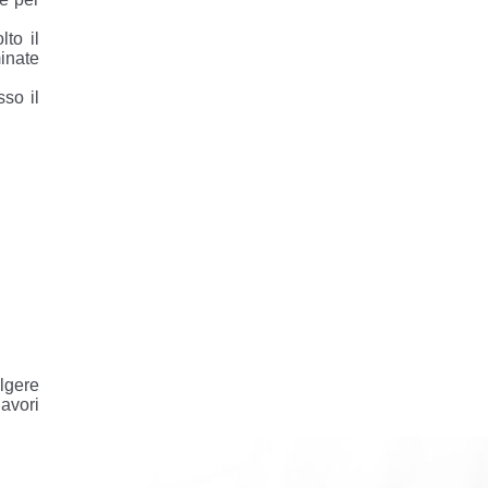
lto il
inate
sso il
olgere
avori