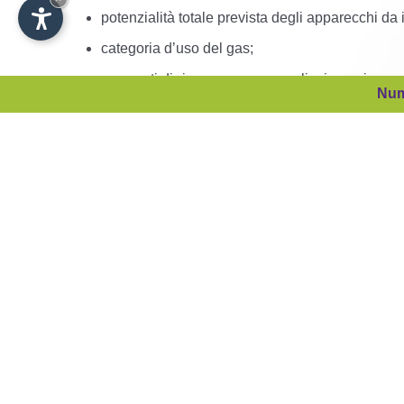
potenzialità totale prevista degli apparecchi da i
categoria d’uso del gas;
per punti di riconsegna con prelievi annui supe
Num
metri cubi standard/giorno, e prelievo annuo pre
1
Esecuzione lavori semplici:
per i clienti finali allacciati o da allacciare alla rete di bassa p
dell’allacciamento in bassa pressione, eseguita con un intervento lim
per i clienti finali allacciati o da allacciare alla rete di alta o media pres
allacciare mediante un’unica presa, e per i quali è prevista l’install
regola d’arte, su richiesta del richiedente, dell’allacciamento, esegui
2
Esecuzione lavori complessi:
realizzazione, modifica o sostituzione a regola d’arte, su richiesta del 
semplici; è altresì la realizzazione o lo spostamento di intere colonne m