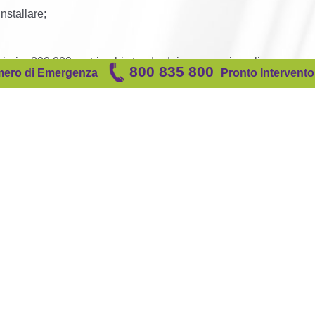
nstallare;
riori a 200.000 metri cubi standard, impegno giornaliero, espre
800 835 800
ero di
Emergenza
Pronto Intervento
visto.
ressione, la realizzazione, modifica o sostituzione a regola d’arte, su richiesta del rich
itato all’allacciamento medesimo ed eventualmente al gruppo di misura;
sione ed alimentati in bassa pressione, nel caso di singoli clienti finali o di più clienti finali allacc
azione di gruppi di misura fino alla classe G 6 compresa, la realizzazione, modifica o sostit
ta con un intervento limitato all’allacciamento medesimo ed eventualmente al gruppo di misura.
richiedente, dell’allacciamento e/o di condotte, in tutti i casi non riconducibili all’esecuzione d
ontanti al servizio di almeno cinque clienti finali.