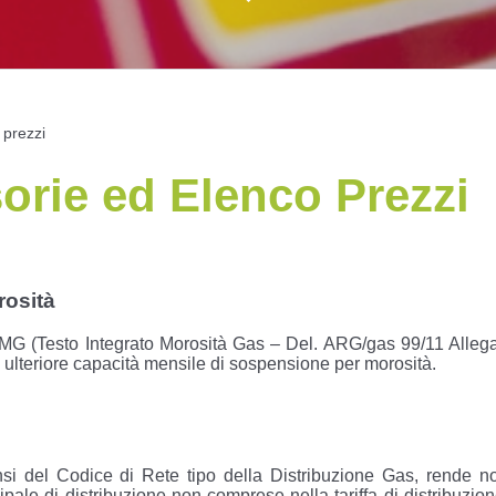
 prezzi
orie ed Elenco Prezzi
rosità
 TIMG (Testo Integrato Morosità Gas – Del. ARG/gas 99/11 Alleg
i ulteriore capacità mensile di sospensione per morosità.
ensi del Codice di Rete tipo della Distribuzione Gas, rende no
ipale di distribuzione non comprese nella tariffa di distribuzio