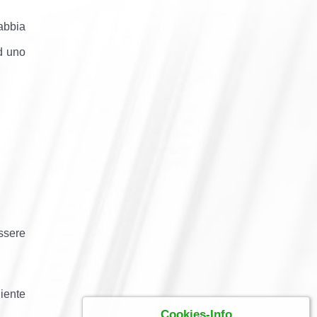
 abbia
ad uno
ssere
liente
Cookies-Info