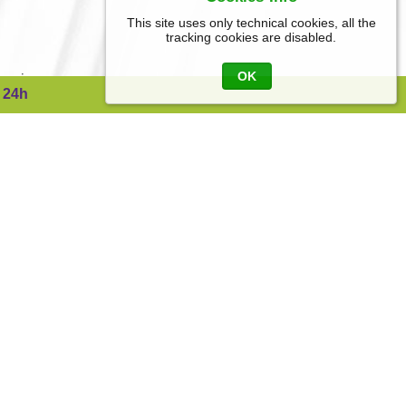
This site uses only technical cookies, all the
tracking cookies are disabled.
OK
sso in
 24h
iedente,
iati o da
uzione a
i lavori